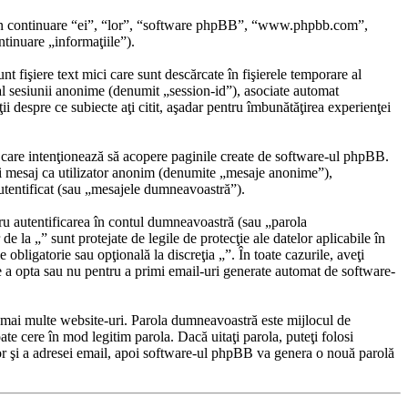
B (în continuare “ei”, “lor”, “software phpBB”, “www.phpbb.com”,
tinuare „informaţiile”).
fişiere text mici care sunt descărcate în fişierele temporare al
al sesiunii anonime (denumit „session-id”), asociate automat
i despre ce subiecte aţi citit, aşadar pentru îmbunătăţirea experienţei
 care intenţionează să acopere paginile create de software-ul phpBB.
unui mesaj ca utilizator anonim (denumite „mesaje anonime”),
autentificat (sau „mesajele dumneavoastră”).
ru autentificarea în contul dumneavoastră (sau „parola
la „” sunt protejate de legile de protecţie ale datelor aplicabile în
e obligatorie sau opţională la discreţia „”. În toate cazurile, aveţi
e a opta sau nu pentru a primi email-uri generate automat de software-
pe mai multe website-uri. Parola dumneavoastră este mijlocul de
ate cere în mod legitim parola. Dacă uitaţi parola, puteţi folosi
or şi a adresei email, apoi software-ul phpBB va genera o nouă parolă