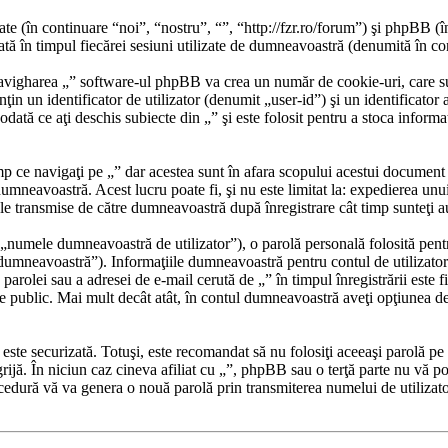
iate (în continuare “noi”, “nostru”, “”, “http://fzr.ro/forum”) şi phpB
 în timpul fiecărei sesiuni utilizate de dumneavoastră (denumită în con
avigharea „” software-ul phpBB va crea un număr de cookie-uri, care sunt 
 un identificator de utilizator (denumit „user-id”) şi un identificator 
tă ce aţi deschis subiecte din „” şi este folosit pentru a stoca informaţi
 ce navigaţi pe „” dar acestea sunt în afara scopului acestui document
 dumneavoastră. Acest lucru poate fi, şi nu este limitat la: expedierea 
ele transmise de către dumneavoastră după înregistrare cât timp sunteţi 
„numele dumneavoastră de utilizator”), o parolă personală folosită pent
mneavoastră”). Informaţiile dumneavoastră pentru contul de utilizator de 
parolei sau a adresei de e-mail cerută de „” în timpul înregistrării este fi
ate public. Mai mult decât atât, în contul dumneavoastră aveţi opţiunea d
r este securizată. Totuşi, este recomandat să nu folosiţi aceeaşi parolă 
grijă. În niciun caz cineva afiliat cu „”, phpBB sau o terţă parte nu vă po
cedură vă va genera o nouă parolă prin transmiterea numelui de utilizat