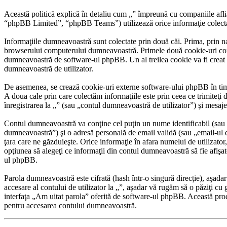
Această politică explică în detaliu cum „” împreună cu companiile afl
“phpBB Limited”, “phpBB Teams”) utilizează orice informaţie colectată
Informaţiile dumneavoastră sunt colectate prin două căi. Prima, prin n
browserului computerului dumneavoastră. Primele două cookie-uri conţin
dumneavoastră de software-ul phpBB. Un al treilea cookie va fi creat oda
dumneavoastră de utilizator.
De asemenea, se crează cookie-uri externe software-ului phpBB în timp
A doua cale prin care colectăm informaţiile este prin ceea ce trimiteţi
înregistrarea la „” (sau „contul dumneavoastră de utilizator”) şi mesaj
Contul dumneavoastră va conţine cel puţin un nume identificabil (sau 
dumneavoastră”) şi o adresă personală de email validă (sau „email-ul du
ţara care ne găzduieşte. Orice informaţie în afara numelui de utilizator, 
opţiunea să alegeţi ce informaţii din contul dumneavoastră să fie afiş
ul phpBB.
Parola dumneavoastră este cifrată (hash într-o singură direcţie), aşada
accesare al contului de utilizator la „”, aşadar vă rugăm să o păziţi cu 
interfaţa „Am uitat parola” oferită de software-ul phpBB. Această pro
pentru accesarea contului dumneavoastră.