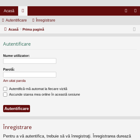
Acasă
Autentificare
or
Înregistrare
ut
nr
Acasă
u
Prima pagină
en
eg
m
tifi
ist
Autentificare
uri
ca
ra
Nume utilizator:
re
re
Parolă:
Am uitat parola
Autentifică-mă automat la fiecare vizită
Ascunde starea mea online în această sesiune
Înregistrare
Pentru a vă autentifica, trebuie să vă înregistraţi. Înregistrarea durează