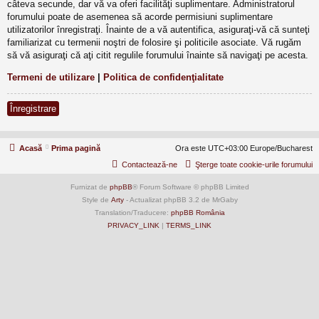
câteva secunde, dar vă va oferi facilităţi suplimentare. Administratorul
forumului poate de asemenea să acorde permisiuni suplimentare
utilizatorilor înregistraţi. Înainte de a vă autentifica, asiguraţi-vă că sunteţi
familiarizat cu termenii noştri de folosire şi politicile asociate. Vă rugăm
să vă asiguraţi că aţi citit regulile forumului înainte să navigaţi pe acesta.
Termeni de utilizare
|
Politica de confidenţialitate
Înregistrare
Acasă
Prima pagină
Ora este UTC+03:00 Europe/Bucharest
Contactează-ne
Şterge toate cookie-urile forumului
Furnizat de
phpBB
® Forum Software © phpBB Limited
Style de
Arty
- Actualizat phpBB 3.2 de MrGaby
Translation/Traducere:
phpBB România
PRIVACY_LINK
|
TERMS_LINK