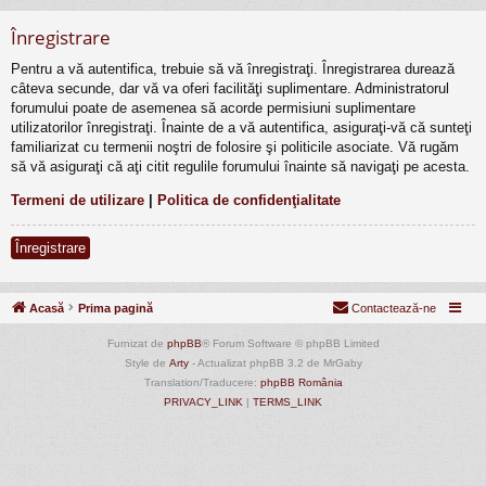
Înregistrare
Pentru a vă autentifica, trebuie să vă înregistraţi. Înregistrarea durează
câteva secunde, dar vă va oferi facilităţi suplimentare. Administratorul
forumului poate de asemenea să acorde permisiuni suplimentare
utilizatorilor înregistraţi. Înainte de a vă autentifica, asiguraţi-vă că sunteţi
familiarizat cu termenii noştri de folosire şi politicile asociate. Vă rugăm
să vă asiguraţi că aţi citit regulile forumului înainte să navigaţi pe acesta.
Termeni de utilizare
|
Politica de confidenţialitate
Înregistrare
Acasă
Prima pagină
Contactează-ne
Furnizat de
phpBB
® Forum Software © phpBB Limited
Style de
Arty
- Actualizat phpBB 3.2 de MrGaby
Translation/Traducere:
phpBB România
PRIVACY_LINK
|
TERMS_LINK