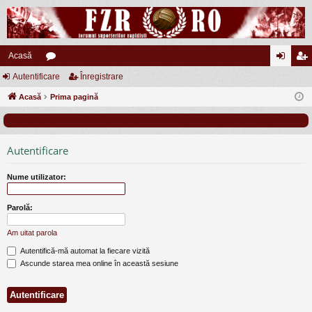
Acasă
Autentificare
or
Înregistrare
ut
nr
Acasă
u
Prima pagină
en
eg
m
tifi
ist
uri
ca
ra
Autentificare
re
re
Nume utilizator:
Parolă:
Am uitat parola
Autentifică-mă automat la fiecare vizită
Ascunde starea mea online în această sesiune