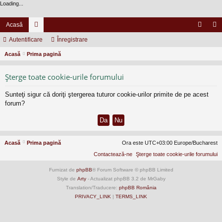
Loading...
Acasă
Autentificare
or
Înregistrare
ut
nr
Acasă
Prima pagină
u
en
eg
m
tifi
ist
Şterge toate cookie-urile forumului
uri
ca
ra
Sunteţi sigur că doriţi ştergerea tuturor cookie-urilor primite de pe acest
re
re
forum?
Acasă
Prima pagină
Ora este UTC+03:00 Europe/Bucharest
Contactează-ne
Şterge toate cookie-urile forumului
Furnizat de
phpBB
® Forum Software © phpBB Limited
Style de
Arty
- Actualizat phpBB 3.2 de MrGaby
Translation/Traducere:
phpBB România
PRIVACY_LINK
|
TERMS_LINK