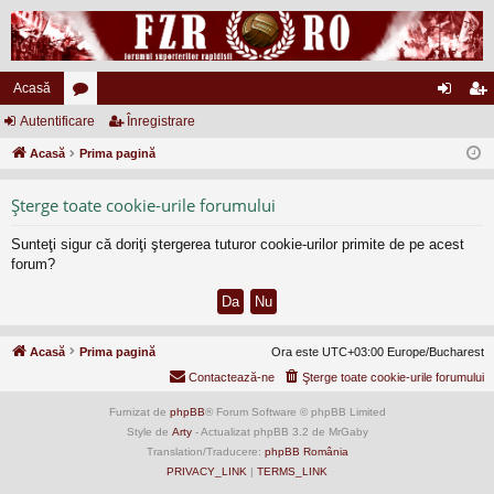
Acasă
Autentificare
or
Înregistrare
ut
nr
Acasă
u
Prima pagină
en
eg
m
tifi
ist
Şterge toate cookie-urile forumului
uri
ca
ra
Sunteţi sigur că doriţi ştergerea tuturor cookie-urilor primite de pe acest
re
re
forum?
Acasă
Prima pagină
Ora este UTC+03:00 Europe/Bucharest
Contactează-ne
Şterge toate cookie-urile forumului
Furnizat de
phpBB
® Forum Software © phpBB Limited
Style de
Arty
- Actualizat phpBB 3.2 de MrGaby
Translation/Traducere:
phpBB România
PRIVACY_LINK
|
TERMS_LINK