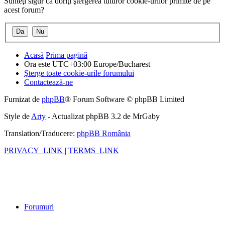
Sunteţi sigur că doriţi ştergerea tuturor cookie-urilor primite de pe
acest forum?
Acasă
Prima pagină
Ora este UTC+03:00 Europe/Bucharest
Şterge toate cookie-urile forumului
Contactează-ne
Furnizat de
phpBB
® Forum Software © phpBB Limited
Style de
Arty
- Actualizat phpBB 3.2 de MrGaby
Translation/Traducere:
phpBB România
PRIVACY_LINK
|
TERMS_LINK
Forumuri