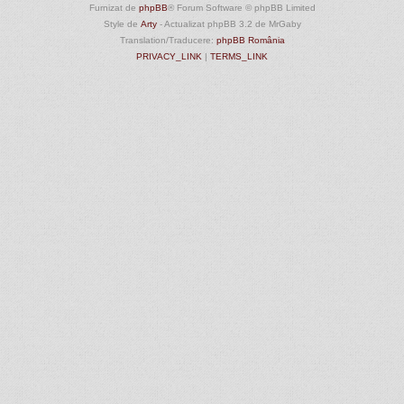
Furnizat de
phpBB
® Forum Software © phpBB Limited
Style de
Arty
- Actualizat phpBB 3.2 de MrGaby
Translation/Traducere:
phpBB România
PRIVACY_LINK
|
TERMS_LINK