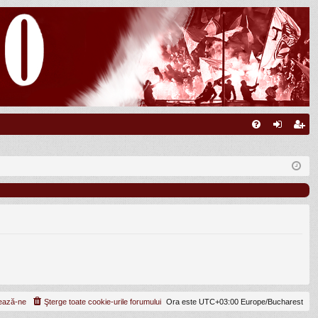
FA
ut
nr
Q
en
eg
tifi
ist
ca
ra
re
re
ează-ne
Şterge toate cookie-urile forumului
Ora este UTC+03:00 Europe/Bucharest