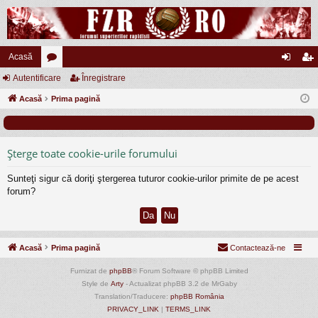
Acasă
Autentificare
or
Înregistrare
ut
nr
Acasă
u
Prima pagină
en
eg
m
tifi
ist
uri
ca
ra
Şterge toate cookie-urile forumului
re
re
Sunteţi sigur că doriţi ştergerea tuturor cookie-urilor primite de pe acest
forum?
Acasă
Prima pagină
Contactează-ne
Furnizat de
phpBB
® Forum Software © phpBB Limited
Style de
Arty
- Actualizat phpBB 3.2 de MrGaby
Translation/Traducere:
phpBB România
PRIVACY_LINK
|
TERMS_LINK