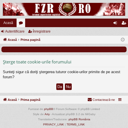
Acasă
Autentificare
or
Înregistrare
ut
nr
Acasă
u
Prima pagină
en
eg
m
tifi
ist
uri
ca
ra
Şterge toate cookie-urile forumului
re
re
Sunteţi sigur că doriţi ştergerea tuturor cookie-urilor primite de pe acest
forum?
Acasă
Prima pagină
Contactează-ne
Furnizat de
phpBB
® Forum Software © phpBB Limited
Style de
Arty
- Actualizat phpBB 3.2 de MrGaby
Translation/Traducere:
phpBB România
PRIVACY_LINK
|
TERMS_LINK