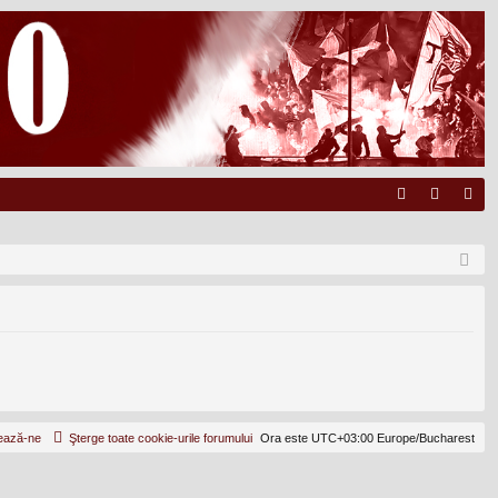
FA
ut
nr
Q
en
eg
tifi
ist
ca
ra
re
re
ează-ne
Şterge toate cookie-urile forumului
Ora este UTC+03:00 Europe/Bucharest