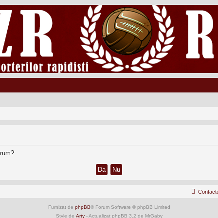
forum?
Contact
Furnizat de
phpBB
® Forum Software © phpBB Limited
Style de
Arty
- Actualizat phpBB 3.2 de MrGaby