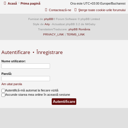
Acasă
Prima pagină
Ora este UTC+03:00 Europe/Bucharest
Contactează-ne
Şterge toate cookie-urile forumului
Furnizat de
phpBB
® Forum Software © phpBB Limited
Style de
Arty
- Actualizat phpBB 3.2 de MrGaby
Translation/Traducere:
phpBB România
PRIVACY_LINK
|
TERMS_LINK
Autentificare
•
Înregistrare
Nume utilizator:
Parolă:
Am uitat parola
Autentifică-mă automat la fiecare vizită
Ascunde starea mea online în această sesiune