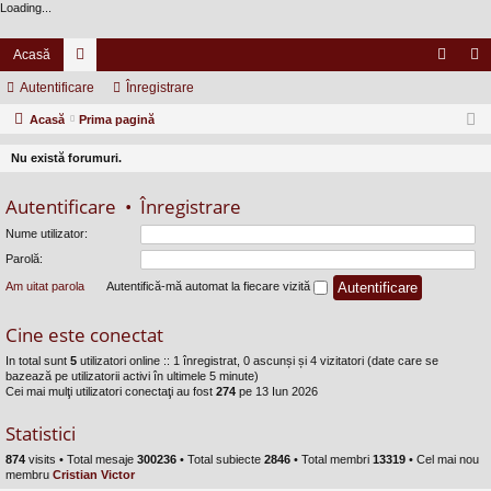
Loading...
Acasă
Autentificare
or
Înregistrare
ut
nr
Acasă
u
Prima pagină
en
eg
m
tifi
ist
Nu există forumuri.
uri
ca
ra
Autentificare
•
Înregistrare
re
re
Nume utilizator:
Parolă:
Am uitat parola
Autentifică-mă automat la fiecare vizită
Cine este conectat
In total sunt
5
utilizatori online :: 1 înregistrat, 0 ascunși și 4 vizitatori (date care se
bazează pe utilizatorii activi în ultimele 5 minute)
Cei mai mulţi utilizatori conectaţi au fost
274
pe 13 Iun 2026
Statistici
874
visits •
Total mesaje
300236
• Total subiecte
2846
• Total membri
13319
• Cel mai nou
membru
Cristian Victor