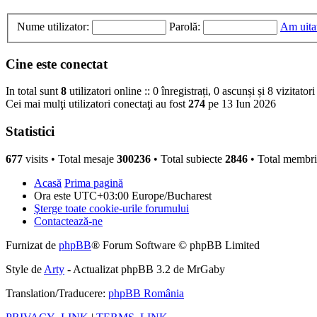
Nume utilizator:
Parolă:
Am uita
Cine este conectat
In total sunt
8
utilizatori online :: 0 înregistrați, 0 ascunși și 8 vizitato
Cei mai mulţi utilizatori conectaţi au fost
274
pe 13 Iun 2026
Statistici
677
visits •
Total mesaje
300236
• Total subiecte
2846
• Total membr
Acasă
Prima pagină
Ora este UTC+03:00 Europe/Bucharest
Şterge toate cookie-urile forumului
Contactează-ne
Furnizat de
phpBB
® Forum Software © phpBB Limited
Style de
Arty
- Actualizat phpBB 3.2 de MrGaby
Translation/Traducere:
phpBB România