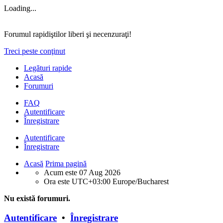
Loading...
Forumul rapidiştilor liberi şi necenzuraţi!
Treci peste conţinut
Legături rapide
Acasă
Forumuri
FAQ
Autentificare
Înregistrare
Autentificare
Înregistrare
Acasă
Prima pagină
Acum este 07 Aug 2026
Ora este UTC+03:00 Europe/Bucharest
Nu există forumuri.
Autentificare
•
Înregistrare