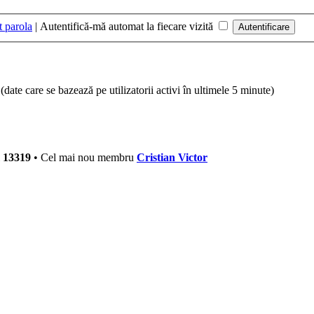
t parola
|
Autentifică-mă automat la fiecare vizită
ri (date care se bazează pe utilizatorii activi în ultimele 5 minute)
i
13319
• Cel mai nou membru
Cristian Victor